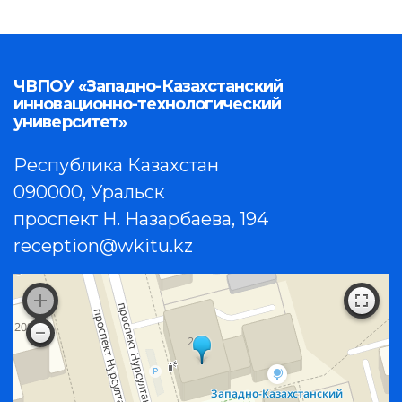
ЧВПОУ «Западно-Казахстанский
инновационно-технологический
университет»
Республика Казахстан
090000, Уральск
проспект Н. Назарбаева, 194
reception@wkitu.kz