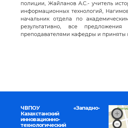
полиции, Жайланов А.С.- учитель ист
информационных технологий, Нагимов
начальник отдела по академически
результативно, все предложени
преподавателями кафедры и приняты 
ЧВПОУ «Западно-
Казахстанский
инновационно-
технологический