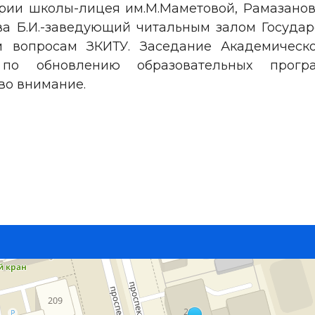
ории школы-лицея им.М.Маметовой, Рамазанов
а Б.И.-заведующий читальным залом Государс
м вопросам ЗКИТУ. Заседание Академическ
я по обновлению образовательных прог
во внимание.