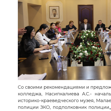
Со своими рекомендациями и предложе
колледжа, Насипкалиева А.С.- начал
историко-краеведческого музея, Мала
полиции ЗКО, подполковник полиции,Д