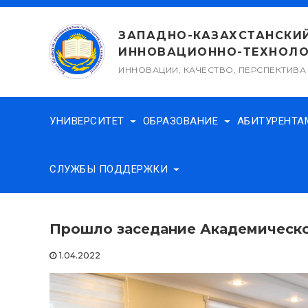
Перейти
к
ЗАПАДНО-КАЗАХСТАНСКИ
содержимому
ИННОВАЦИОННО-ТЕХНОЛО
ИННОВАЦИИ, КАЧЕСТВО, ПЕРСПЕКТИВА
УНИВЕРСИТЕТ
ОБРАЗОВАНИЕ
АБИТУРЕНТ
СЛУЖБЫ ПОДДЕРЖКИ
Прошло заседание Академическо
1.04.2022