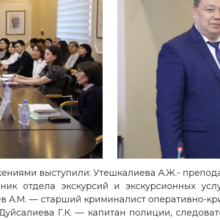
ниями выступили: Утешкалиева А.Ж.- препод
ьник отдела экскурсий и экскурсионных услу
ев А.М. — старший криминалист оперативно-к
уйсалиева Г.К. — капитан полиции, следова