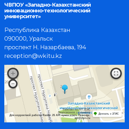
ЧВПОУ «Западно-Казахстанский
инновационно-технологический
университет»
Республика Казахстан
090000, Уральск
проспект Н. Назарбаева, 194
reception@wkitu.kz
Работает на API 2ГИС
Лицензионное соглашение
Доехать с 2ГИС
Для корректной работы Raster JS API нужен ключ. Помощь:
api@2gis.ru