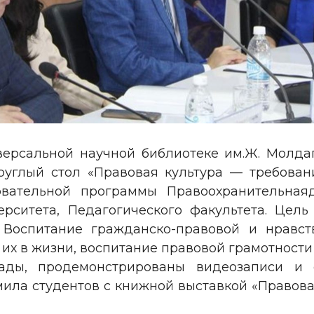
иверсальной научной библиотеке им.Ж. Молда
руглый стол «Правовая культура — требова
овательной программы Правоохранительнаяд
ерситета, Педагогического факультета. Цел
 Воспитание гражданско-правовой и нравст
их в жизни, воспитание правовой грамотности
ады, продемонстрированы видеозаписи и с
мила студентов с книжной выставкой «Правов