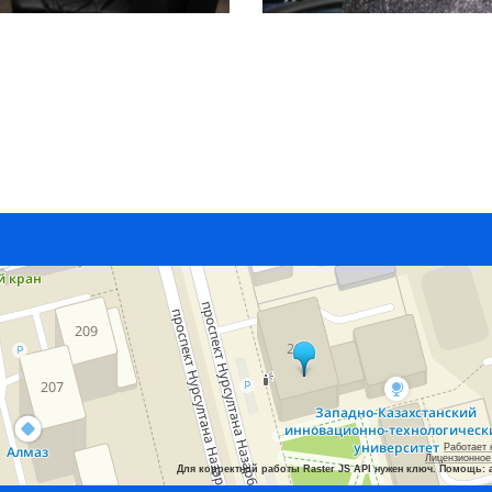
Работает 
Лицензионное
Для корректной работы Raster JS API нужен ключ. Помощь: 