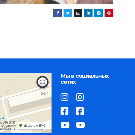
Мы в социальных
сетях
на API 2ГИС
 соглашение
Доехать с 2ГИС
api@2gis.ru