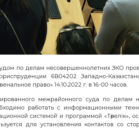
дом по делам несовершеннолетних ЗКО пров
испруденции 6В04202 Западно-Казахстанск
альное право» 14.10.2022 г. в 16-00 часов.
ированного межрайонного суда по делам н
еобходимо работать с информационными техн
ционной системой и программой «Төрелік», 
льзуется для установления контактов со ст