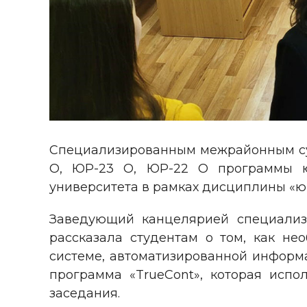
Специализированным межрайонным су
О, ЮР-23 О, ЮР-22 О программы юр
университета в рамках дисциплины «ювен
Заведующий канцелярией специализ
рассказала студентам о том, как н
системе, автоматизированной информа
программа «TrueCont», которая испо
заседания.