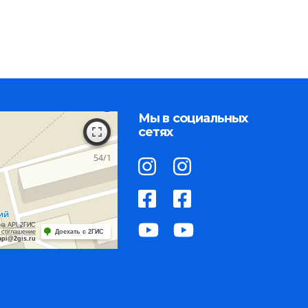
Мы в социальных
сетях
на API 2ГИС
 соглашение
Доехать с 2ГИС
api@2gis.ru