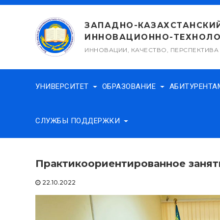
Перейти
к
ЗАПАДНО-КАЗАХСТАНСКИ
содержимому
ИННОВАЦИОННО-ТЕХНОЛО
ИННОВАЦИИ, КАЧЕСТВО, ПЕРСПЕКТИВА
УНИВЕРСИТЕТ
ОБРАЗОВАНИЕ
АБИТУРЕНТ
СЛУЖБЫ ПОДДЕРЖКИ
Практикоориентированное заня
22.10.2022