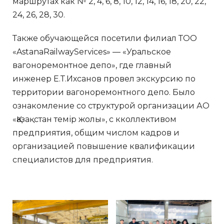
маршрутах как № 2, 4, 6, 8, 10, 12, 14, 16, 18, 20, 22,
24, 26, 28, 30.
Также обучающейся посетили филиал ТОО
«AstanaRailwayServices» — «Уральское
вагоноремонтное депо», где главный
инженер Е.Т.Ихсанов провел экскурсию по
территории вагоноремонтного депо. Было
ознакомление со структурой организации АО
«Қазақстан темір жолы», с кколлективом
предприятия, общим числом кадров и
организацией повышение квалификации
специалистов для предприятия.