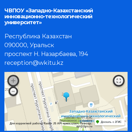
ЧВПОУ «Западно-Казахстанский
инновационно-технологический
университет»
Республика Казахстан
090000, Уральск
проспект Н. Назарбаева, 194
reception@wkitu.kz
Работает на API 2ГИС
Лицензионное соглашение
Доехать с 2ГИС
Для корректной работы Raster JS API нужен ключ. Помощь:
api@2gis.ru