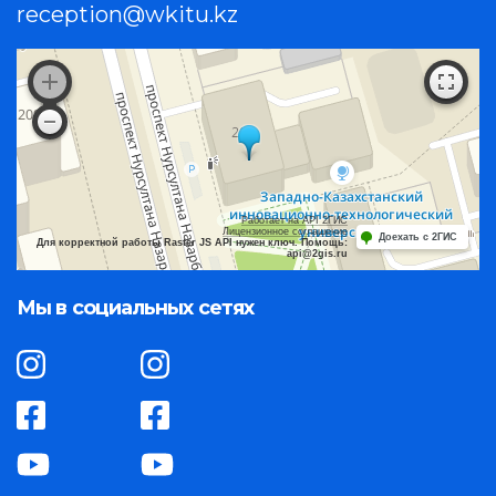
reception@wkitu.kz
Работает на API 2ГИС
Лицензионное соглашение
Доехать с 2ГИС
Для корректной работы Raster JS API нужен ключ. Помощь:
api@2gis.ru
Мы в социальных сетях