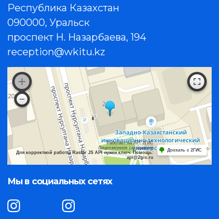
Республика Казахстан
090000, Уральск
проспект Н. Назарбаева, 194
reception@wkitu.kz
Работает на API 2ГИС
Лицензионное соглашение
Доехать с 2ГИС
Для корректной работы Raster JS API нужен ключ. Помощь:
api@2gis.ru
Мы в социальных сетях