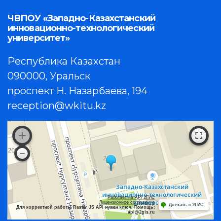
ЧВПОУ «Западно-Казахстанский
инновационно-технологический
университет»
Республика Казахстан
090000, Уральск
проспект Н. Назарбаева, 194
reception@wkitu.kz
Работает на API 2ГИС
Лицензионное соглашение
Доехать с 2ГИС
Для корректной работы Raster JS API нужен ключ. Помощь:
api@2gis.ru