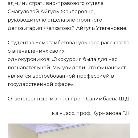
административно-правового отдела
Смагуловой Айгуль Жакпаровне,
руководителю отдела электронного
депозитария Жалхатовой Айгуль Утегеновне.
Студентка Есмагамбетова Гульнара рассказала
о впечатлениях своих
однокурсников: «Экскурсия была для нас
познавательной. Мы увидели, что финансист
является востребованной профессией в
государственной сфере».
Ответственные: м.э.н., ст.преп. Салимбаева Ш.Д.
к.э.н., асс. проф. Курманова Г.К.