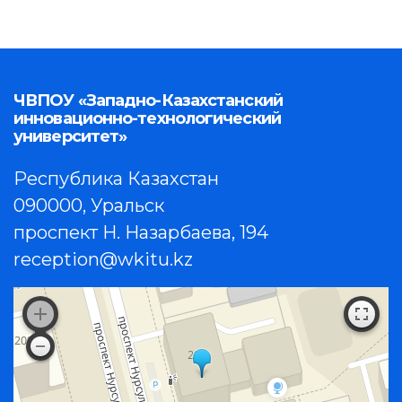
ЧВПОУ «Западно-Казахстанский
инновационно-технологический
университет»
Республика Казахстан
090000, Уральск
проспект Н. Назарбаева, 194
reception@wkitu.kz