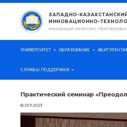
Перейти
к
ЗАПАДНО-КАЗАХСТАНСКИ
содержимому
ИННОВАЦИОННО-ТЕХНОЛО
ИННОВАЦИИ, КАЧЕСТВО, ПЕРСПЕКТИВА
УНИВЕРСИТЕТ
ОБРАЗОВАНИЕ
АБИТУРЕНТ
СЛУЖБЫ ПОДДЕРЖКИ
Практический семинар «Преодол
23.11.2023