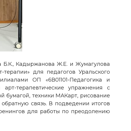
а Б.К., Кадыржанова Ж.Е. и Жумагулова
т-терапии» для педагогов Уральского
илиалами ОП «6В01101-Педагогика и
 арт-терапевтические упражнения с
ой бумагой, техники МАКарт, рисование
 обратную связь. В подведении итогов
тренингов для работы по преодолению