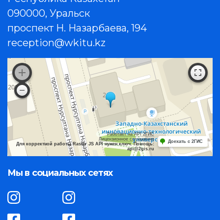
090000, Уральск
проспект Н. Назарбаева, 194
reception@wkitu.kz
Работает на API 2ГИС
Лицензионное соглашение
Доехать с 2ГИС
Для корректной работы Raster JS API нужен ключ. Помощь:
api@2gis.ru
Мы в социальных сетях