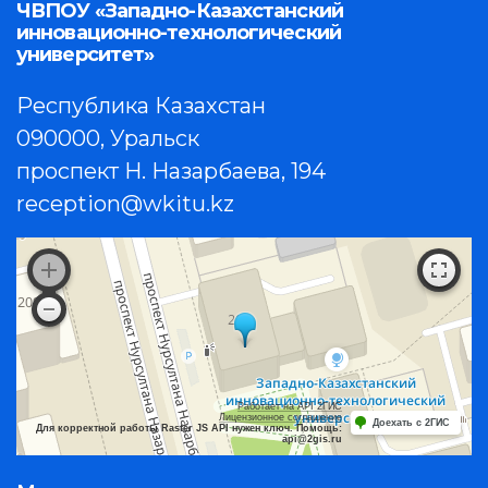
ЧВПОУ «Западно-Казахстанский
инновационно-технологический
университет»
Республика Казахстан
090000, Уральск
проспект Н. Назарбаева, 194
reception@wkitu.kz
Работает на API 2ГИС
Лицензионное соглашение
Доехать с 2ГИС
Для корректной работы Raster JS API нужен ключ. Помощь:
api@2gis.ru