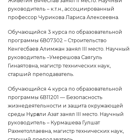
Живетин Вячеслав занял II место. Научный
руководитель – к.т.н., ассоциированный
профессор Чурикова Лариса Алексеевна.
Обучающийся 3 курса по образовательной
программы 6В07302 – Строительство
Кенгесбаев Алимжан занял III место. Научный
руководитель –Умерешова Саягуль
Гинаятовна, магистр технических наук,
старший преподаватель.
Обучающийся 4 курса по образовательной
программы 6В11201 — Безопасность
жизнедеятельности и защита окружающей
среды Нұрғали Азат занял III место. Научный
руководитель – Курмашева Гулшат
Рахметоллаевна, магистр технических наук,
старший преподаватель.