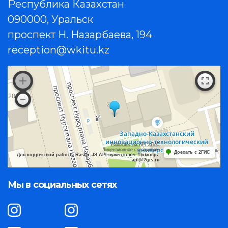
Республика Казахстан
090000, Уральск
проспект Н. Назарбаева, 194
reception@wkitu.kz
Работает на API 2ГИС
Лицензионное соглашение
Доехать с 2ГИС
Для корректной работы Raster JS API нужен ключ. Помощь:
api@2gis.ru
Мы в социальных сетях