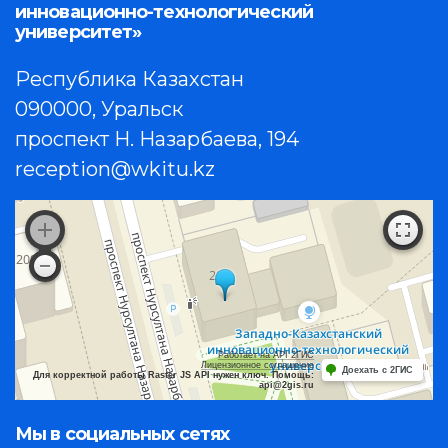
инновационно-технологический
университет»
Республика Казахстан
090000, Уральск
проспект Н. Назарбаева, 194
reception@wkitu.kz
Работает на API 2ГИС
Лицензионное соглашение
Доехать с 2ГИС
Для корректной работы Raster JS API нужен ключ. Помощь:
api@2gis.ru
Мы в социальных сетях