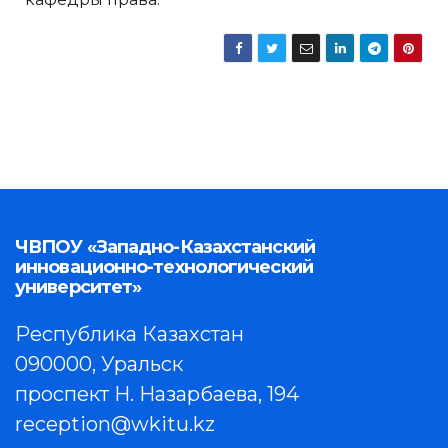
ЧВПОУ «Западно-Казахстанский
инновационно-технологический
университет»
Республика Казахстан
090000, Уральск
проспект Н. Назарбаева, 194
reception@wkitu.kz