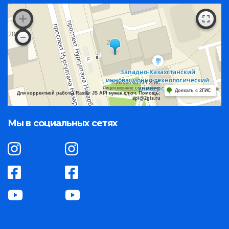
Работает на API 2ГИС
Лицензионное соглашение
Доехать с 2ГИС
Для корректной работы Raster JS API нужен ключ. Помощь:
api@2gis.ru
Мы в социальных сетях