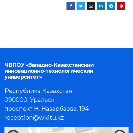
ЧВПОУ «Западно-Казахстанский
инновационно-технологический
университет»
Республика Казахстан
090000, Уральск
проспект Н. Назарбаева, 194
reception@wkitu.kz