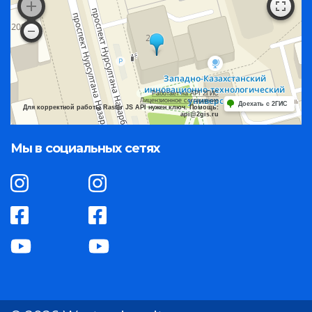
Работает на API 2ГИС
Лицензионное соглашение
Доехать с 2ГИС
Для корректной работы Raster JS API нужен ключ. Помощь:
api@2gis.ru
Мы в социальных сетях