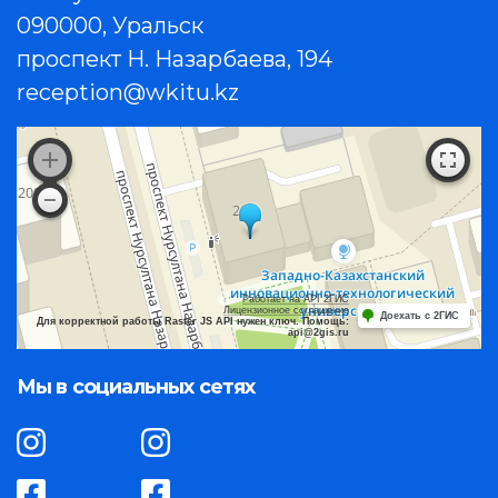
090000, Уральск
проспект Н. Назарбаева, 194
reception@wkitu.kz
Работает на API 2ГИС
Лицензионное соглашение
Доехать с 2ГИС
Для корректной работы Raster JS API нужен ключ. Помощь:
api@2gis.ru
Мы в социальных сетях