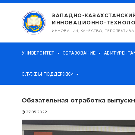
Перейти
к
ЗАПАДНО-КАЗАХСТАНСКИ
содержимому
ИННОВАЦИОННО-ТЕХНОЛО
ИННОВАЦИИ, КАЧЕСТВО, ПЕРСПЕКТИВА
УНИВЕРСИТЕТ
ОБРАЗОВАНИЕ
АБИТУРЕНТ
СЛУЖБЫ ПОДДЕРЖКИ
Обязательная отработка выпускн
27.05.2022