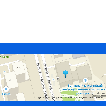
Работает 
Лицензионное
Для корректной работы Raster JS API нужен ключ. Помощь: 