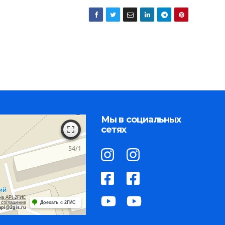
Мы в социальных
сетях
на API 2ГИС
 соглашение
Доехать с 2ГИС
api@2gis.ru