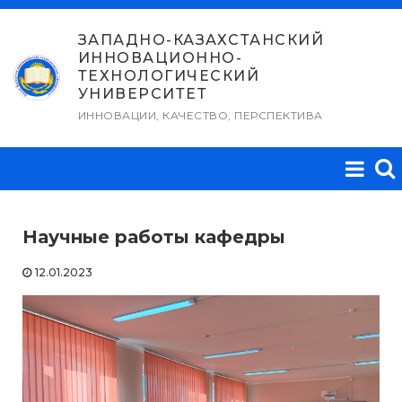
Перейти
к
ЗАПАДНО-КАЗАХСТАНСКИЙ
ИННОВАЦИОННО-
содержимому
ТЕХНОЛОГИЧЕСКИЙ
УНИВЕРСИТЕТ
ИННОВАЦИИ, КАЧЕСТВО, ПЕРСПЕКТИВА
Научные работы кафедры
12.01.2023