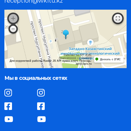
reception@wkitu.kz
Работает на API 2ГИС
Лицензионное соглашение
Доехать с 2ГИС
Для корректной работы Raster JS API нужен ключ. Помощь:
api@2gis.ru
Мы в социальных сетях