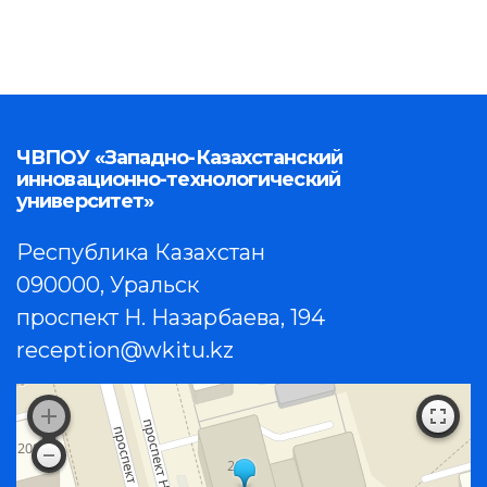
ЧВПОУ «Западно-Казахстанский
инновационно-технологический
университет»
Республика Казахстан
090000, Уральск
проспект Н. Назарбаева, 194
reception@wkitu.kz