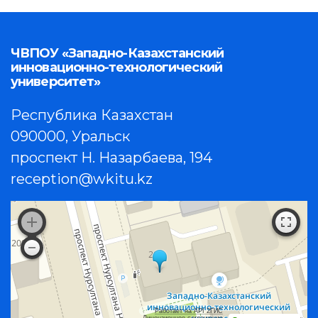
ЧВПОУ «Западно-Казахстанский
инновационно-технологический
университет»
Республика Казахстан
090000, Уральск
проспект Н. Назарбаева, 194
reception@wkitu.kz
Работает на API 2ГИС
Лицензионное соглашение