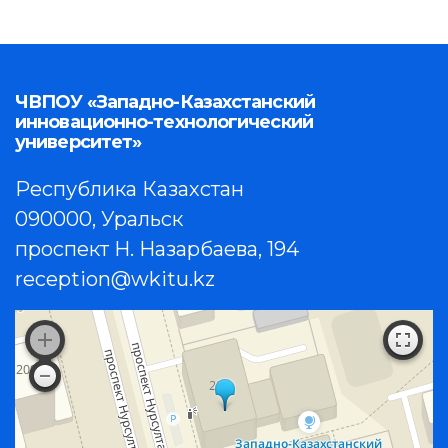
ЧВПОУ «Западно-Казахстанский
инновационно-технологический
университет»
Республика Казахстан
090000, Уральск
проспект Н. Назарбаева, 194
reception@wkitu.kz