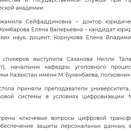
озяйства и государственной службы при П
еской академии.
жамила Сейфаддиновна – доктор юридичес
Комбарова Елена Валерьевна – кандидат юрид
ких наук, доцент; Корнукова Елена Владими
 спикеров выступила Саханова Нелли Тала
т), начальник кафедры уголовного проце
ки Казахстан имени М. Букенбаева, полковник
 стола приняли преподаватели университет
вовой системы в условиях цифровизации.
отрены ключевые вопросы цифровой трансф
обеспечение защиты персональных данных, 