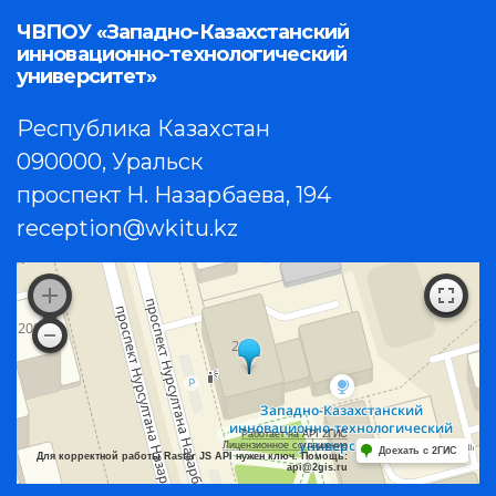
ЧВПОУ «Западно-Казахстанский
инновационно-технологический
университет»
Республика Казахстан
090000, Уральск
проспект Н. Назарбаева, 194
reception@wkitu.kz
Работает на API 2ГИС
Лицензионное соглашение
Доехать с 2ГИС
Для корректной работы Raster JS API нужен ключ. Помощь:
api@2gis.ru