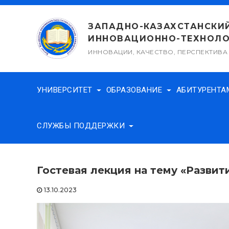
Перейти
к
ЗАПАДНО-КАЗАХСТАНСКИ
содержимому
ИННОВАЦИОННО-ТЕХНОЛО
ИННОВАЦИИ, КАЧЕСТВО, ПЕРСПЕКТИВА
УНИВЕРСИТЕТ
ОБРАЗОВАНИЕ
АБИТУРЕНТ
СЛУЖБЫ ПОДДЕРЖКИ
Гостевая лекция на тему «Развит
13.10.2023