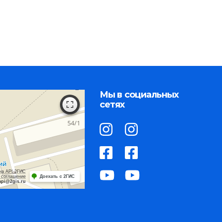
Мы в социальных
сетях
на API 2ГИС
 соглашение
Доехать с 2ГИС
api@2gis.ru