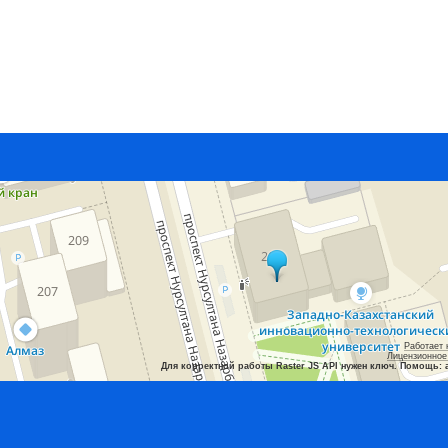
Работает 
Лицензионное
Для корректной работы Raster JS API нужен ключ. Помощь: 