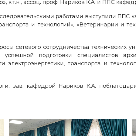
, к.т.н., ассоц. проф. Нариков К.А. и ППС кафед
сследовательскими работами выступили ППС ка
ранспорта и технологий», «Ветеринарии и те
осы сетевого сотрудничества технических у
 успешной подготовки специалистов архи
и электроэнергетики, транспорта и технологи
ги, зав. кафедрой Нариков К.А. поблагодар