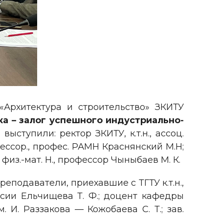
 «Архитектура и строительство» ЗКИТУ
ка – залог успешного индустриально-
ыступили: ректор ЗКИТУ, к.т.н., ассоц.
фессор., профес. РАМН Краснянский М.Н;
физ.-мат. Н., профессор Чыныбаев М. К.
одаватели, приехавшие с ТГТУ к.т.н.,
ссии Ельчищева Т. Ф.; доцент кафедры
. И. Раззакова — Кожобаева С. Т.; зав.