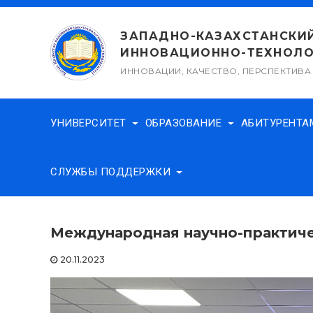
Перейти
к
ЗАПАДНО-КАЗАХСТАНСКИ
содержимому
ИННОВАЦИОННО-ТЕХНОЛО
ИННОВАЦИИ, КАЧЕСТВО, ПЕРСПЕКТИВА
УНИВЕРСИТЕТ
ОБРАЗОВАНИЕ
АБИТУРЕНТ
СЛУЖБЫ ПОДДЕРЖКИ
Международная научно-практич
20.11.2023