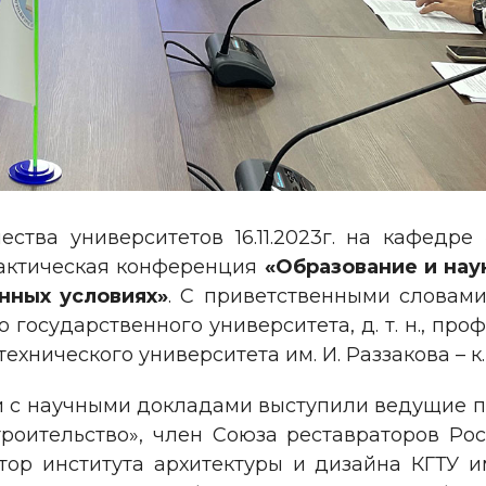
тва университетов 16.11.2023г. на кафедре
актическая конференция
«Образование и нау
нных условиях»
. С приветственными словами в
о государственного университета, д. т. н., про
хнического университета им. И. Раззакова – к. 
с научными докладами выступили ведущие преп
троительство», член Союза реставраторов Ро
ектор института архитектуры и дизайна КГТУ им