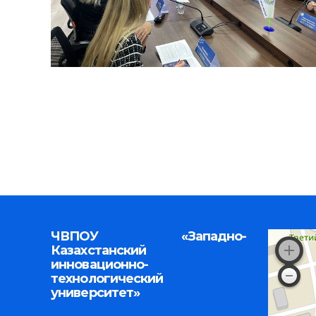
ЧВПОУ «Западно-
Казахстанский
инновационно-
технологический
университет»