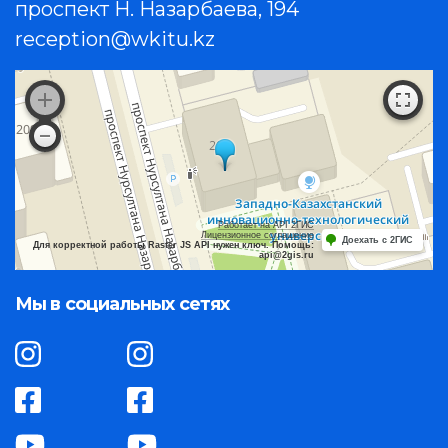
проспект Н. Назарбаева, 194
reception@wkitu.kz
Работает на API 2ГИС
Лицензионное соглашение
Доехать с 2ГИС
Для корректной работы Raster JS API нужен ключ. Помощь:
api@2gis.ru
Мы в социальных сетях