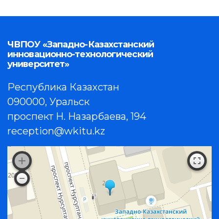
ЧВПОУ «Западно-Казахстанский
инновационно-технологический
университет»
Республика Казахстан
090000, Уральск
проспект Н. Назарбаева, 194
reception@wkitu.kz