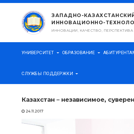
Перейти
к
ЗАПАДНО-КАЗАХСТАНСКИ
содержимому
ИННОВАЦИОННО-ТЕХНОЛО
ИННОВАЦИИ, КАЧЕСТВО, ПЕРСПЕКТИВА
УНИВЕРСИТЕТ
ОБРАЗОВАНИЕ
АБИТУРЕНТ
СЛУЖБЫ ПОДДЕРЖКИ
Казахстан – независимое, сувере
24.11.2017