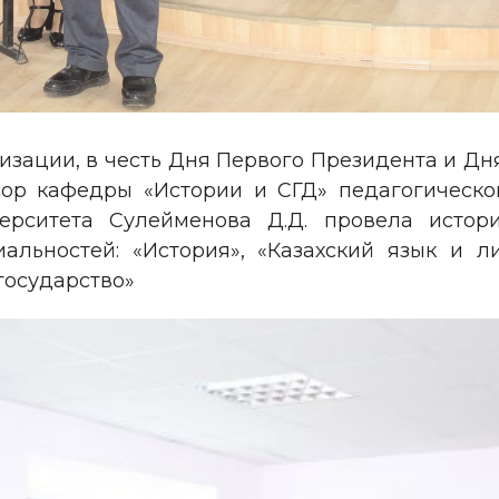
зации, в честь Дня Первого Президента и Дн
сор кафедры «Истории и СГД» педагогическог
верситета Сулейменова Д.Д. провела истори
иальностей: «История», «Казахский язык и л
государство»