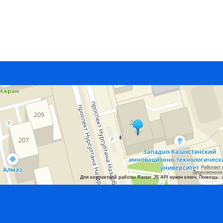
Работает 
Лицензионное
Для корректной работы Raster JS API нужен ключ. Помощь: 