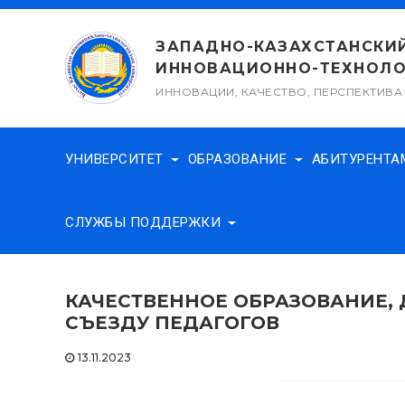
Перейти
к
ЗАПАДНО-КАЗАХСТАНСКИ
содержимому
ИННОВАЦИОННО-ТЕХНОЛО
ИННОВАЦИИ, КАЧЕСТВО, ПЕРСПЕКТИВА
УНИВЕРСИТЕТ
ОБРАЗОВАНИЕ
АБИТУРЕНТ
СЛУЖБЫ ПОДДЕРЖКИ
КАЧЕСТВЕННОЕ ОБРАЗОВАНИЕ, 
СЪЕЗДУ ПЕДАГОГОВ
13.11.2023