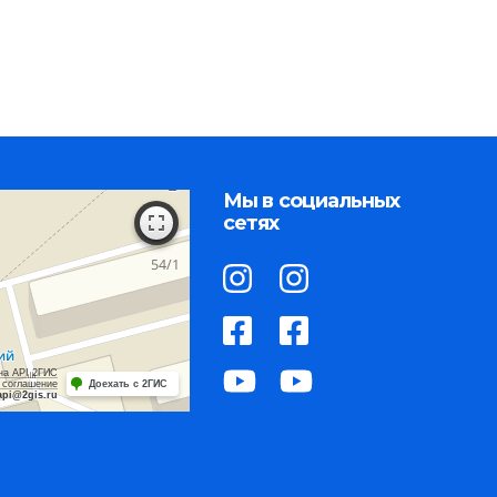
Мы в социальных
сетях
на API 2ГИС
 соглашение
Доехать с 2ГИС
api@2gis.ru