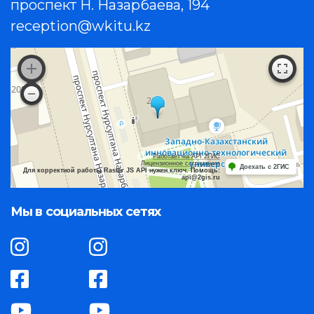
проспект Н. Назарбаева, 194
reception@wkitu.kz
Работает на API 2ГИС
Лицензионное соглашение
Доехать с 2ГИС
Для корректной работы Raster JS API нужен ключ. Помощь:
api@2gis.ru
Мы в социальных сетях