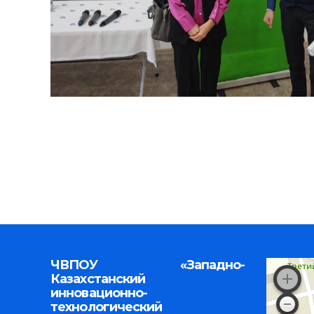
ЧВПОУ «Западно-
Казахстанский
инновационно-
технологический