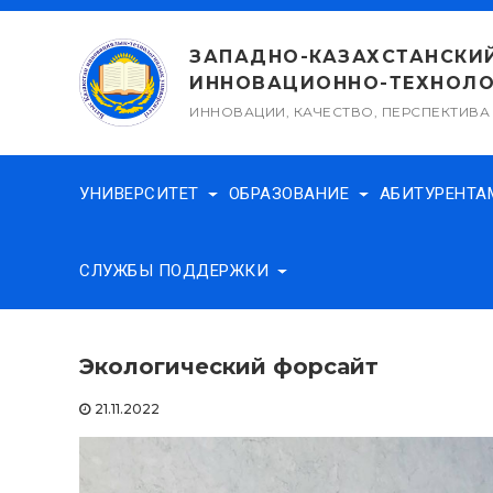
Перейти
к
ЗАПАДНО-КАЗАХСТАНСКИ
содержимому
ИННОВАЦИОННО-ТЕХНОЛО
ИННОВАЦИИ, КАЧЕСТВО, ПЕРСПЕКТИВА
УНИВЕРСИТЕТ
ОБРАЗОВАНИЕ
АБИТУРЕНТ
СЛУЖБЫ ПОДДЕРЖКИ
Экологический форсайт
21.11.2022