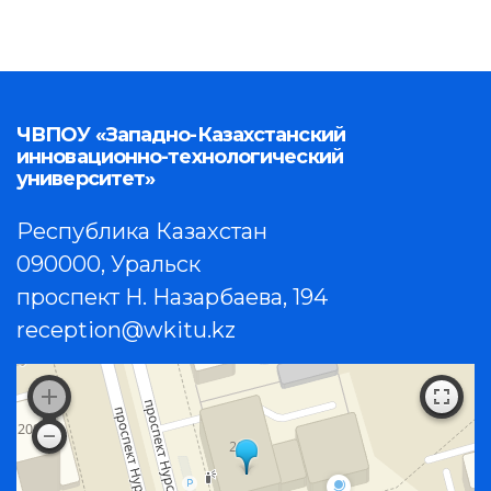
ЧВПОУ «Западно-Казахстанский
инновационно-технологический
университет»
Республика Казахстан
090000, Уральск
проспект Н. Назарбаева, 194
reception@wkitu.kz