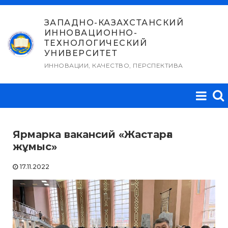
Перейти
к
ЗАПАДНО-КАЗАХСТАНСКИЙ
ИННОВАЦИОННО-
содержимому
ТЕХНОЛОГИЧЕСКИЙ
УНИВЕРСИТЕТ
ИННОВАЦИИ, КАЧЕСТВО, ПЕРСПЕКТИВА
Ярмарка вакансий «Жастарға
жұмыс»
17.11.2022