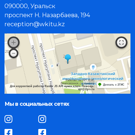
090000, Уральск
проспект Н. Назарбаева, 194
reception@wkitu.kz
Работает на API 2ГИС
Лицензионное соглашение
Доехать с 2ГИС
Для корректной работы Raster JS API нужен ключ. Помощь:
api@2gis.ru
Мы в социальных сетях