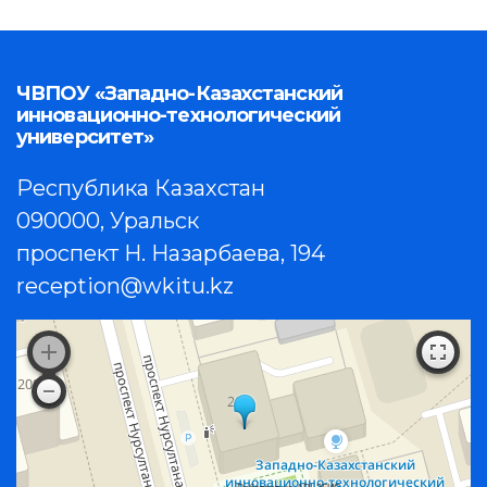
ЧВПОУ «Западно-Казахстанский
инновационно-технологический
университет»
Республика Казахстан
090000, Уральск
проспект Н. Назарбаева, 194
reception@wkitu.kz