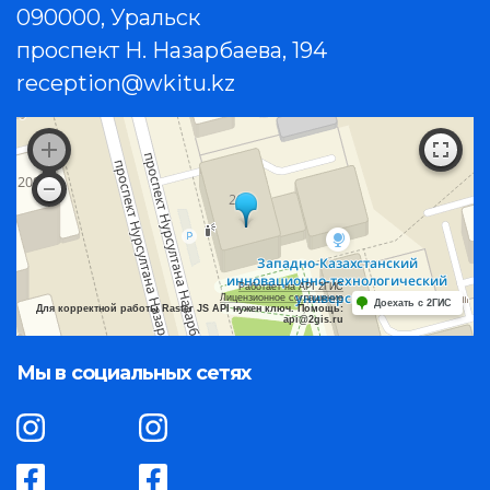
090000, Уральск
проспект Н. Назарбаева, 194
reception@wkitu.kz
Работает на API 2ГИС
Лицензионное соглашение
Доехать с 2ГИС
Для корректной работы Raster JS API нужен ключ. Помощь:
api@2gis.ru
Мы в социальных сетях