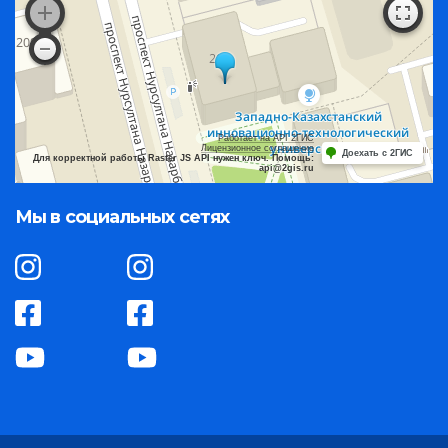
Работает на API 2ГИС
Лицензионное соглашение
Доехать с 2ГИС
Для корректной работы Raster JS API нужен ключ. Помощь:
api@2gis.ru
Мы в социальных сетях