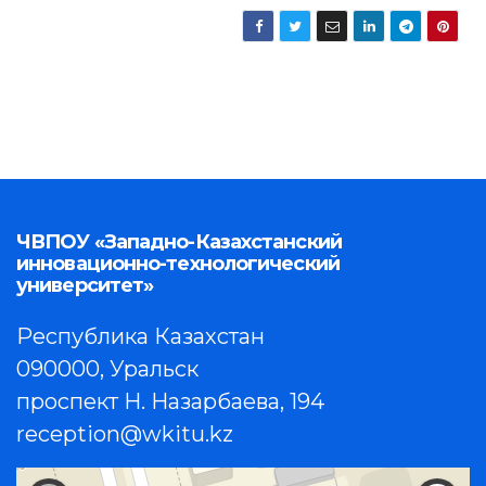
ЧВПОУ «Западно-Казахстанский
инновационно-технологический
университет»
Республика Казахстан
090000, Уральск
проспект Н. Назарбаева, 194
reception@wkitu.kz