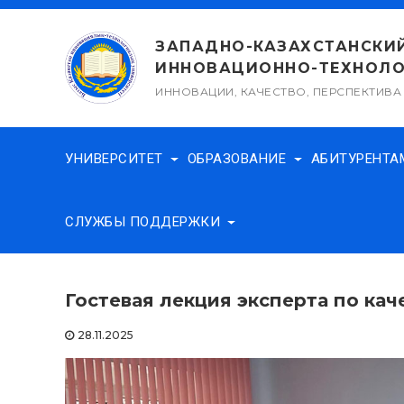
Перейти
к
ЗАПАДНО-КАЗАХСТАНСКИ
содержимому
ИННОВАЦИОННО-ТЕХНОЛО
ИННОВАЦИИ, КАЧЕСТВО, ПЕРСПЕКТИВА
УНИВЕРСИТЕТ
ОБРАЗОВАНИЕ
АБИТУРЕНТ
СЛУЖБЫ ПОДДЕРЖКИ
Гостевая лекция эксперта по кач
28.11.2025