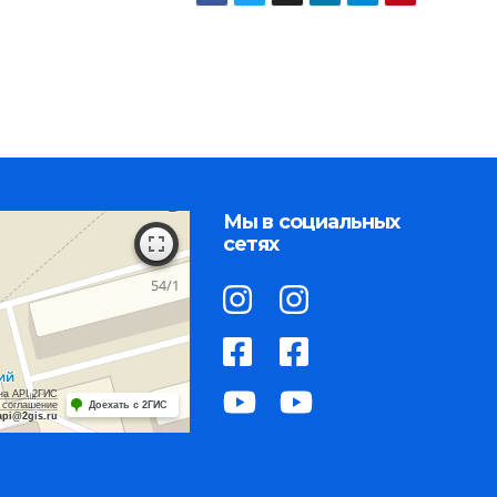
Мы в социальных
сетях
на API 2ГИС
 соглашение
Доехать с 2ГИС
api@2gis.ru