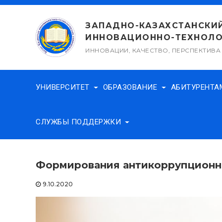
Перейти
к
ЗАПАДНО-КАЗАХСТАНСКИ
содержимому
ИННОВАЦИОННО-ТЕХНОЛО
ИННОВАЦИИ, КАЧЕСТВО, ПЕРСПЕКТИВА
УНИВЕРСИТЕТ
ОБРАЗОВАНИЕ
АБИТУРЕНТ
СЛУЖБЫ ПОДДЕРЖКИ
Формирования антикоррупционн
9.10.2020