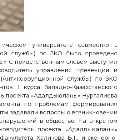
гическом университете совместно с
ной службы) по ЗКО было проведено
ы». С приветственным словом выступил
ководитель управления превенции и
 (Антикоррупционной службы) по ЗКО
ов 1 курса Западно-Казахстанского
ь проекта «Адалдық алаңы» Нургалиева
тамента по проблемам формирования
нты задавали вопросы о возникновении
вонарушений в обществе. На открытом
ководитель проекта «Адалдық алаңы»
факультета Халикова Б.Т., инженерно-