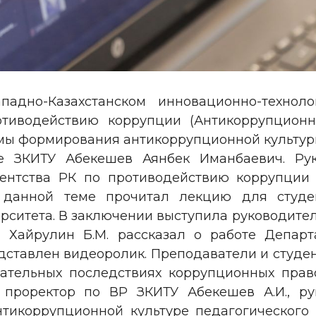
падно-Казахстанском инновационно-техноло
отиводействию коррупции (Антикоррупцион
мы формирования антикоррупционной культур
те ЗКИТУ Абекешев Аянбек Иманбаевич. Ру
ентства РК по противодействию коррупции
анной теме прочитал лекцию для студент
рситета. В заключении выступила руководител
и Хайрулин Б.М. рассказал о работе Депар
дставлен видеоролик. Преподаватели и студе
цательных последствиях коррупционных пра
 проректор по ВР ЗКИТУ Абекешев А.И., ру
нтикоррупционной культуре педагогического 