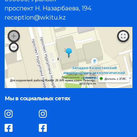
проспект Н. Назарбаева, 194
reception@wkitu.kz
Работает на API 2ГИС
Лицензионное соглашение
Доехать с 2ГИС
Для корректной работы Raster JS API нужен ключ. Помощь:
api@2gis.ru
Мы в социальных сетях