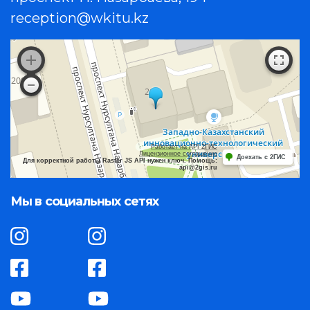
reception@wkitu.kz
Работает на API 2ГИС
Лицензионное соглашение
Доехать с 2ГИС
Для корректной работы Raster JS API нужен ключ. Помощь:
api@2gis.ru
Мы в социальных сетях