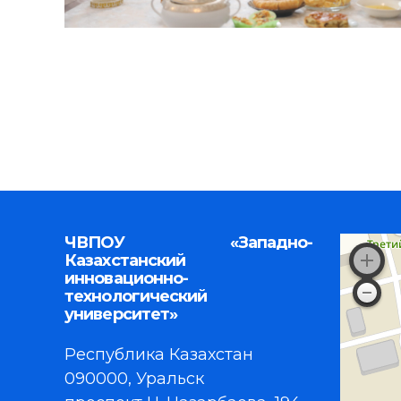
ЧВПОУ «Западно-
Казахстанский
инновационно-
технологический
университет»
Республика Казахстан
090000, Уральск