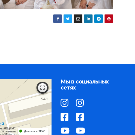
Мы в социальных
сетях
на API 2ГИС
 соглашение
Доехать с 2ГИС
api@2gis.ru