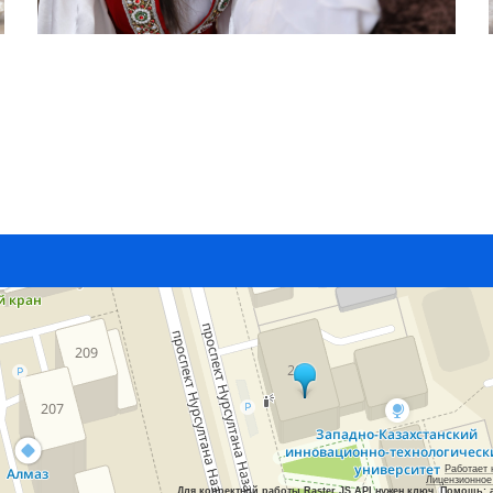
Работает 
Лицензионное
Для корректной работы Raster JS API нужен ключ. Помощь: 