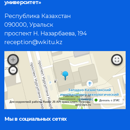
университет»
Республика Казахстан
090000, Уральск
проспект Н. Назарбаева, 194
reception@wkitu.kz
Работает на API 2ГИС
Лицензионное соглашение
Доехать с 2ГИС
Для корректной работы Raster JS API нужен ключ. Помощь:
api@2gis.ru
Мы в социальных сетях