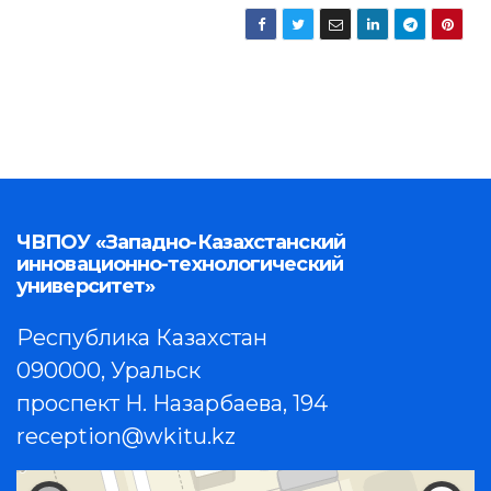
ЧВПОУ «Западно-Казахстанский
инновационно-технологический
университет»
Республика Казахстан
090000, Уральск
проспект Н. Назарбаева, 194
reception@wkitu.kz