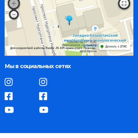
Работает на API 2ГИС
Лицензионное соглашение
Доехать с 2ГИС
Для корректной работы Raster JS API нужен ключ. Помощь:
api@2gis.ru
Мы в социальных сетях