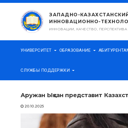
Перейти
к
ЗАПАДНО-КАЗАХСТАНСКИ
содержимому
ИННОВАЦИОННО-ТЕХНОЛО
ИННОВАЦИИ, КАЧЕСТВО, ПЕРСПЕКТИВА
УНИВЕРСИТЕТ
ОБРАЗОВАНИЕ
АБИТУРЕНТ
СЛУЖБЫ ПОДДЕРЖКИ
Аружан Ықсан представит Казахс
20.10.2025