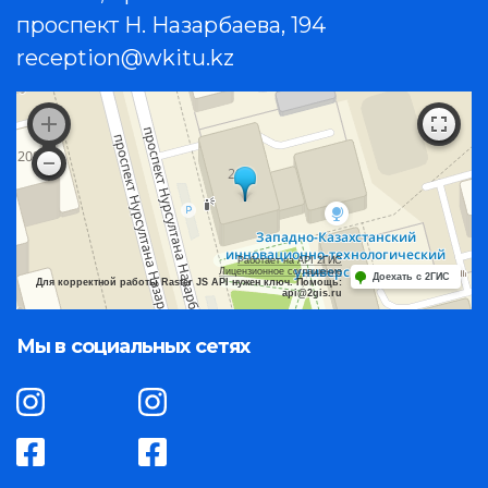
проспект Н. Назарбаева, 194
reception@wkitu.kz
Работает на API 2ГИС
Лицензионное соглашение
Доехать с 2ГИС
Для корректной работы Raster JS API нужен ключ. Помощь:
api@2gis.ru
Мы в социальных сетях