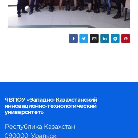
ЧВПОУ «Западно-Казахстанский
инновационно-технологический
университет»
Республика Казахстан
090000, Уральск