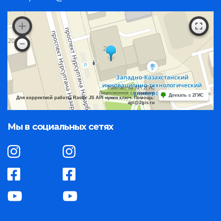
Работает на API 2ГИС
Лицензионное соглашение
Доехать с 2ГИС
Для корректной работы Raster JS API нужен ключ. Помощь:
api@2gis.ru
Мы в социальных сетях