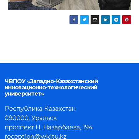
ЧВПОУ «Западно-Казахстанский
инновационно-технологический
университет»
Республика Казахстан
090000, Уральск
проспект Н. Назарбаева, 194
reception@wkitu.kz