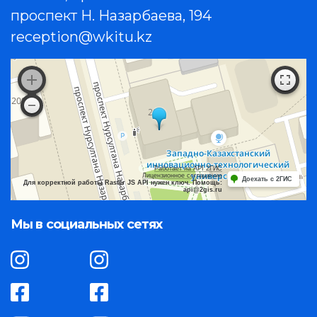
проспект Н. Назарбаева, 194
reception@wkitu.kz
Работает на API 2ГИС
Лицензионное соглашение
Доехать с 2ГИС
Для корректной работы Raster JS API нужен ключ. Помощь:
api@2gis.ru
Мы в социальных сетях