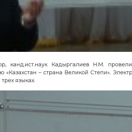
р, канд.ист.наук Кадыргалиев Н.М. провели
 «Казахстан – страна Великой Степи». Элек
 трех языках.